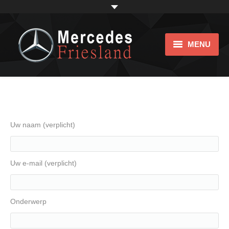
MENU
Home
Showroom
Impression
Uw naam (verplicht)
bijtellingsvriendelijk
Uw e-mail (verplicht)
Over ons
Links
Onderwerp
Contact