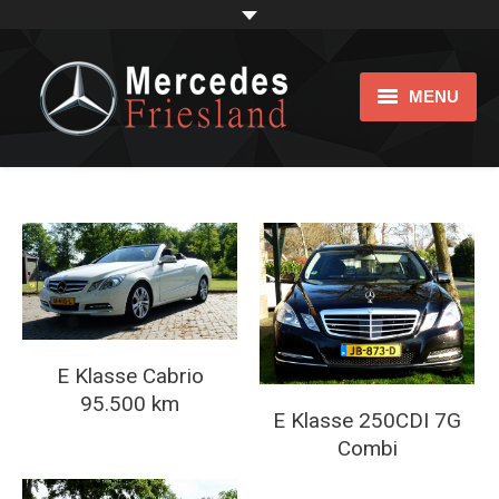
MENU
Home
Showroom
Impression
bijtellingsvriendelijk
Over ons
E Klasse Cabrio
95.500 km
Links
E Klasse 250CDI 7G
Combi
Contact