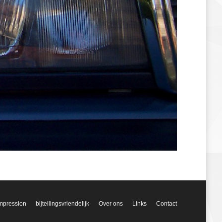
mpression
bijtellingsvriendelijk
Over ons
Links
Contact