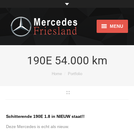
MENU
Home
Showroom
190E 54.000 km
Impression
Je bent hier:
Home
Portfolio
bijtellingsvriendelijk
Over ons
Links
Schitterende 190E 1.8 in NIEUW staat!!
Contact
Deze Mercedes is echt als nieuw.