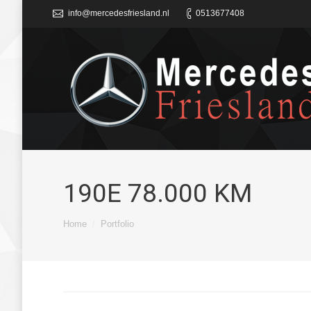
info@mercedesfriesland.nl
0513677408
190E 78.000 KM
Je bent hier:
Home
Portfolio