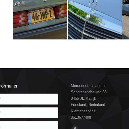
formulier
Mercedesfriesland.nl
Schoterlandseweg 63
8455 JE Katlijk
Friesland, Nederland
Klantenservice
0513677408
Vind ons op: