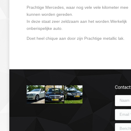
Prachtige Mercedes, waar nog vele vele kilometer mee
kunnen worden gereden.
In deze staat zeer zeldzaam aan het worden.Werkelijk
onberispelijke auto.
Doet heel chique aan door zijn Prachtige metallic lak.
Contact
Naam *
Email *
Bericht