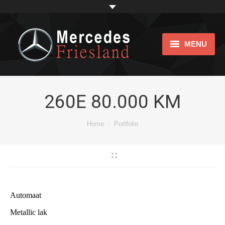
MENU
Home
Showroom
260E 80.000 KM
Impression
Je bent hier:
Home
Portfolio
bijtellingsvriendelijk
Over ons
Links
Automaat
Contact
Metallic lak