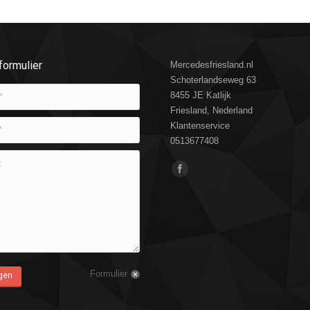
formulier
Mercedesfriesland.nl
Schoterlandseweg 63
8455 JE Katlijk
Friesland, Nederland
Klantenservice
0513677408
Vind ons op:
Formulier
gen