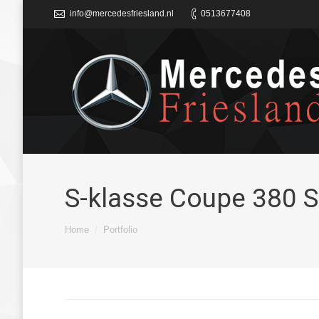
info@mercedesfriesland.nl
0513677408
S-klasse Coupe 380 
Je bent hier:
Home
Portfolio