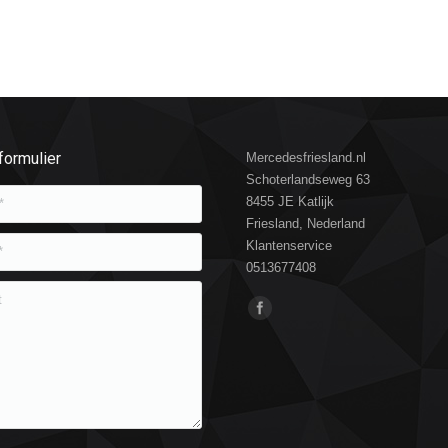
formulier
Mercedesfriesland.nl
Schoterlandseweg 63
8455 JE Katlijk
Friesland, Nederland
Klantenservice
0513677408
Vind ons op: