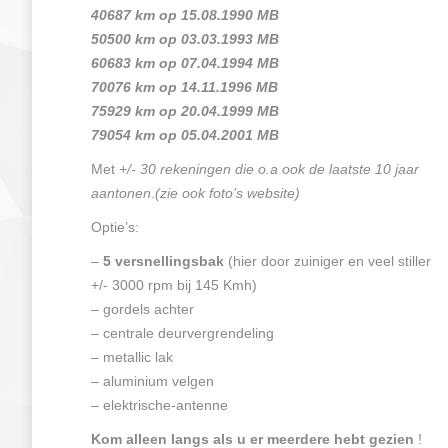
40687 km op 15.08.1990 MB
50500 km op 03.03.1993 MB
60683 km op 07.04.1994 MB
70076 km op 14.11.1996 MB
75929 km op 20.04.1999 MB
79054 km op 05.04.2001 MB
Met
+/- 30 rekeningen die o.a ook de laatste 10 jaar
aantonen.(zie ook foto’s website)
Optie’s:
–
5 versnellingsbak
(hier door zuiniger en veel stiller
+/- 3000 rpm bij 145 Kmh)
– gordels achter
– centrale deurvergrendeling
– metallic lak
– aluminium velgen
– elektrische-antenne
Kom alleen langs als u er meerdere hebt gezien
!