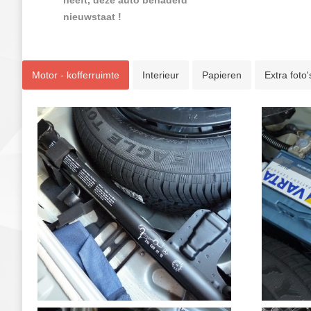
heeft, deze auto benaderd
nieuwstaat !
Motor - kofferruimte
Interieur
Papieren
Extra foto'