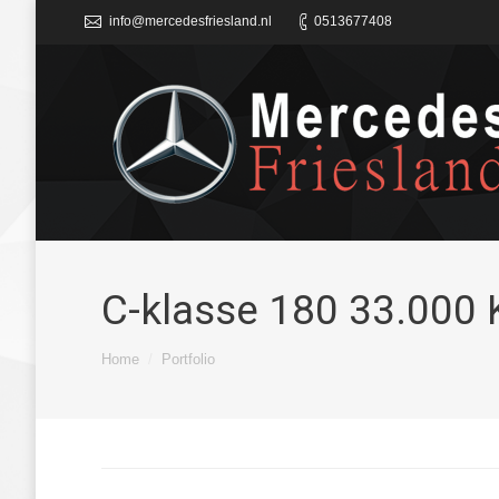
info@mercedesfriesland.nl
0513677408
C-klasse 180 33.000
Je bent hier:
Home
Portfolio