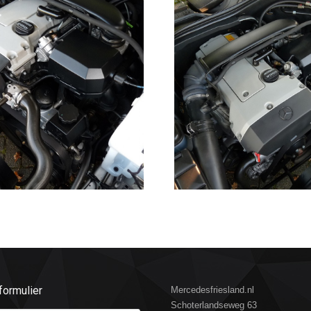
formulier
Mercedesfriesland.nl
Schoterlandseweg 63