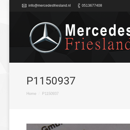
info@mercedesfriesland.nl
0513677408
P1150937
Je bent hier:
Home
P1150937