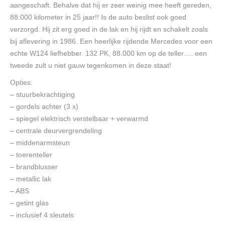
aangeschaft. Behalve dat hij er zeer weinig mee heeft gereden,
88.000 kilometer in 25 jaar!! Is de auto beslist ook goed
verzorgd. Hij zit erg goed in de lak en hij rijdt en schakelt zoals
bij aflevering in 1986. Een heerlijke rijdende Mercedes voor een
echte W124 liefhebber. 132 PK, 88.000 km op de teller…. een
tweede zult u niet gauw tegenkomen in deze staat!
Opties:
– stuurbekrachtiging
– gordels achter (3 x)
– spiegel elektrisch verstelbaar + verwarmd
– centrale deurvergrendeling
– middenarmsteun
– toerenteller
– brandblusser
– metallic lak
– ABS
– getint glas
– inclusief 4 sleutels