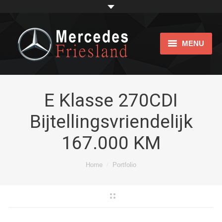
MENU
Home
Showroom
E Klasse 270CDI
Bijtellingsvriendelijk
Impression
167.000 KM
bijtellingsvriendelijk
Over ons
Je bent hier:
Home
Portfolio
Links
Contact