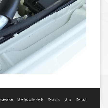
mpression
bijtellingsvriendelijk
Over ons
Links
Contact