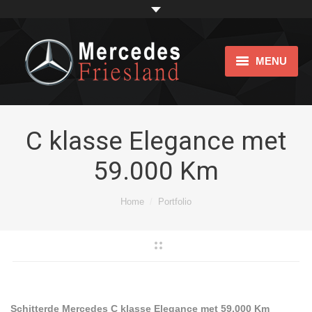
MENU
Home
Showroom
C klasse Elegance met
59.000 Km
Impression
bijtellingsvriendelijk
Je bent hier:
Home
Portfolio
Over ons
Links
Contact
Schitterde Mercedes C klasse Elegance met
59.000 Km