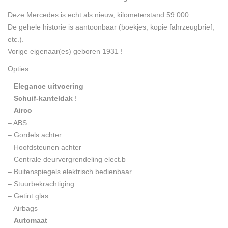
Deze Mercedes is echt als nieuw, kilometerstand 59.000
De gehele historie is aantoonbaar (boekjes, kopie fahrzeugbrief,
etc.).
Vorige eigenaar(es) geboren 1931 !
Opties:
–
Elegance uitvoering
–
Schuif-kanteldak
!
–
Airco
– ABS
– Gordels achter
– Hoofdsteunen achter
– Centrale deurvergrendeling elect.b
– Buitenspiegels elektrisch bedienbaar
– Stuurbekrachtiging
– Getint glas
– Airbags
–
Automaat