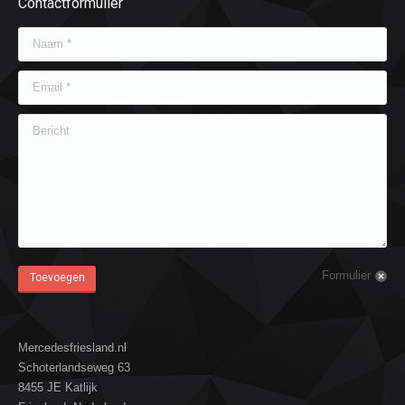
Contactformulier
Naam *
Email *
Bericht
Formulier
Toevoegen
Mercedesfriesland.nl
Schoterlandseweg 63
8455 JE Katlijk