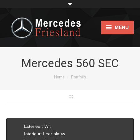
MENU
Home
Showroom
Mercedes 560 SEC
Impression
Je bent hier:
Home
Portfolio
bijtellingsvriendelijk
Over ons
Links
Exterieur: Wit
Contact
Interieur: Leer blauw