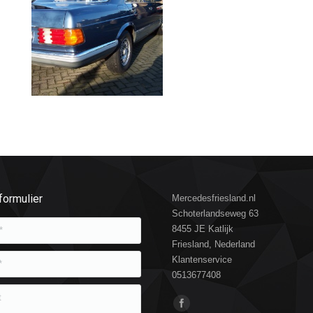
formulier
Mercedesfriesland.nl
Schoterlandseweg 63
8455 JE Katlijk
Friesland, Nederland
Klantenservice
0513677408
Vind ons op: