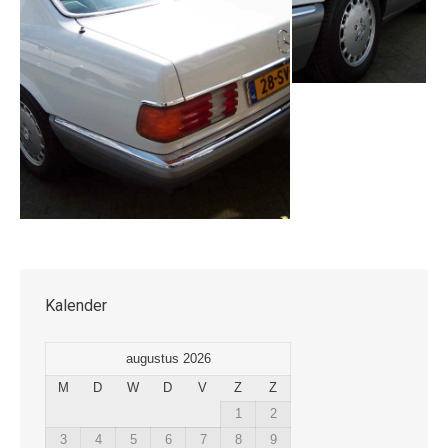
Kalender
augustus 2026
M
D
W
D
V
Z
Z
1
2
3
4
5
6
7
8
9