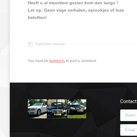
Heeft u al meerdere gezien kom dan langs !
Let op: Geen vage verhalen, sprookjes of loze
beloften!
Geef een reactie
You must be
logged in
to post a comment.
Contact
Naam *
Email *