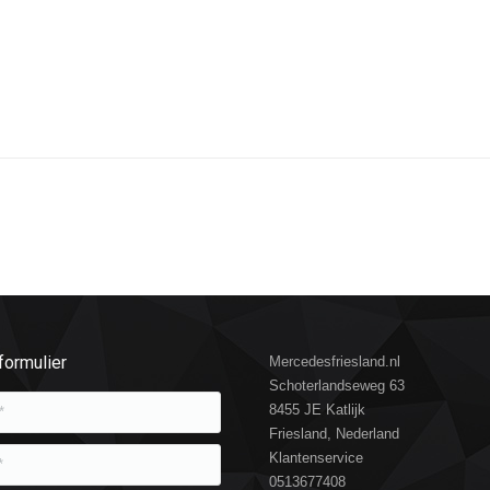
formulier
Mercedesfriesland.nl
Schoterlandseweg 63
8455 JE Katlijk
Friesland, Nederland
Klantenservice
0513677408