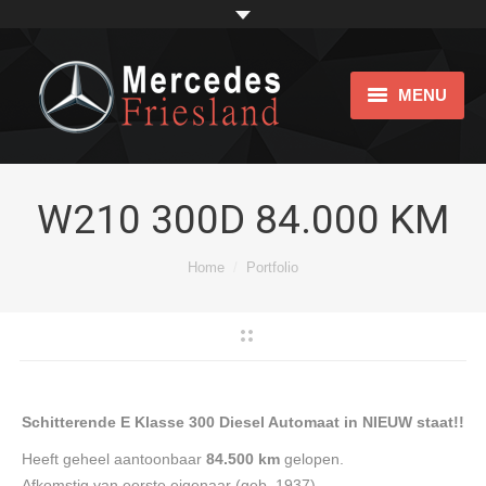
MENU
Home
Showroom
W210 300D 84.000 KM
Impression
Je bent hier:
Home
Portfolio
bijtellingsvriendelijk
Over ons
Links
Schitterende E Klasse 300 Diesel Automaat in NIEUW staat!!
Contact
Heeft geheel aantoonbaar
84.500 km
gelopen.
Afkomstig van eerste eigenaar (geb. 1937).