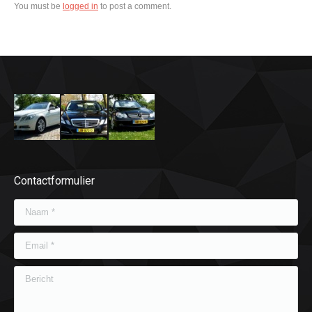
You must be
logged in
to post a comment.
Contactformulier
Naam *
Email *
Bericht